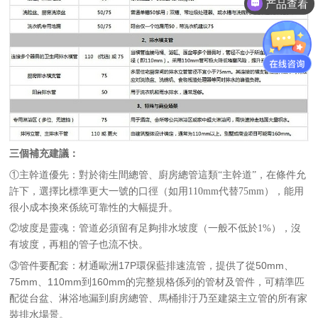
材通管家
三個補充建議：
①
主幹道優先：對於衛生間總管、廚房總管這類
“主幹道”，在條件允
許下，選擇比標準更大一號的口徑（如用110mm代替75mm），能用
很小成本換來係統可靠性的大幅提升。
②
坡度是靈魂：管道必須留有足夠排水坡度（一般不低於
1%），沒
有坡度，再粗的管子也流不快。
③管件要配套：
材通歐洲
17P環保藍排速流管，提供了從50mm、
75mm、110mm到160mm的完整規格係列的管材及管件，可精準匹
配從台盆、淋浴地漏到廚房總管、馬桶排汙乃至建築主立管的所有家
裝排水場景。