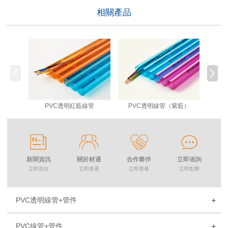
相關產品
PVC透明紅藍線管
PVC透明線管（紫藍）
P
新聞資訊
關於材通
合作夥伴
立即谘詢
立即前往
立即查看
立即查看
立即點擊
PVC透明線管+管件
PVC線管+管件