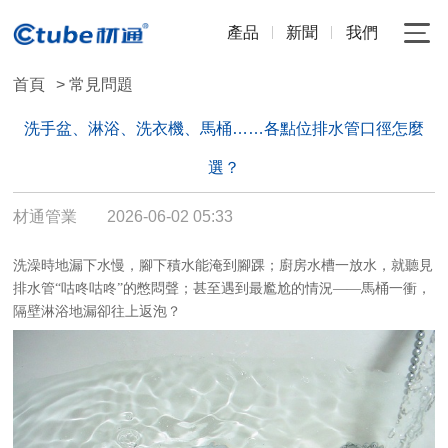
產品
新聞
我們
首頁
> 常見問題
洗手盆、淋浴、洗衣機、馬桶……各點位排水管口徑怎麼
選？
材通管業
2026-06-02 05:33
洗澡時地漏下水慢，腳下積水能淹到腳踝；廚房水槽一放水，就聽見
排水管
“咕咚咕咚”的憋悶聲；甚至遇到最尷尬的情況——馬桶一衝，
隔壁淋浴地漏卻往上返泡？