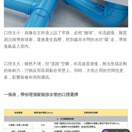
口徑太小：就像在主幹道上設了窄路，必然
“擁堵”。水流緩慢，雜質
易沉積導致堵塞，還會產生負壓，把別處存水彎的水封“吸”走，導致
臭氣返入室內。
口徑太大：雖然不堵，但
“道路”空曠，水流速度過慢，無法形成足夠
的衝刷力，汙物反而容易黏在管壁上。同時，大管占用的空間也更
多，影響裝修布局和層高。
一張表，帶你理清家裝排水管的口徑選擇
产品查看