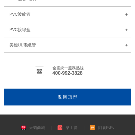
PVC波紋管
PVC接線盒
美標UL電纜管
全國統一服務熱線
400-992-3828
返 回 頂 部
天貓商城
|
樂工管
|
阿裏巴巴