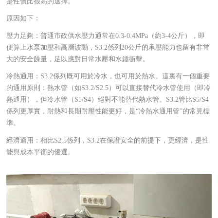
是性價比很高的選擇。
原因如下：
壓力足夠：普通市政供水壓力通常在0.3-0.4MPa（約3-4公斤），即
便算上水泵加壓和高層波動，S3.2係列20公斤的承壓能力也留有非常
大的安全餘量，足以應對日常水壓和水錘衝擊。
冷熱通用：S3.2係列既可用於冷水，也可用於熱水。這裏有一個重要
的通用原則：熱水管（如S3.2/S2.5）可以直接替代冷水管使用（即冷
熱通用），但冷水管（S5/S4）絕對不能替代熱水管。S3.2管比S5/S4
係列更厚實，耐熱和長期耐壓性能更好，是“冷熱水通用管”的常見標
準。
經濟適用：相比S2.5係列，S3.2在保證安全的前提下，更經濟，是性
能與成本平衡的優選。