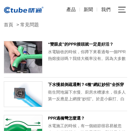
產品
新聞
我們
首頁
> 常見問題
“雙眼皮”的PPR接頭就一定是好活？
水電驗收的時候，你蹲下來看過每一個PPR
熱熔接頭嗎？我猜大概率沒有。因為大多數
人驗收隻做一件事——打壓試驗。壓力表打
上8公斤，半小時不掉壓，簽字，收工。但
你不知道的是：打壓合格，不代表這個接頭
下水慢就倒疏通劑？4種“網紅妙招”全拆穿
能用30年。真正決定它壽命的，是你幾乎沒
衛生間地漏下水慢、廚房水槽滲水，很多人
正眼看過的那個小細節——熱熔翻邊，也就
第一反應是上網搜“妙招”。於是小蘇打、白
是老師傅常說的“雙眼皮”。
醋齊上陣，甚至猛灌整瓶疏通劑，結果不僅
沒通，反而把管子腐蝕漏了。
PPR過橋彎怎麼選？
水電施工的時候，有一個細節很容易被忽