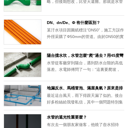
略，但後期想改，比登天還難。那就是水管
交叉。你想啊，一套房子幾十根水管走來走
去，冷熱水管要交叉、水管和地暖管也要交
叉。每一次交叉，都需要一個過橋彎來做高
DN、dn/De、Φ 有什麼區別？
低避讓。這個管件選得好不好，直接決定你
某汙水項目因圖紙標注“DN50”，施工方誤作
家未來十年的用水體驗。
外徑采購了Φ50mm的管道。由於DN50的實
際外徑通常為63mm左右，這10mm的致命
偏差導致設備無法對接，工期延誤2周，直
陽台擋水坎，水管怎麼“爬”過去？用45度彎
接損失高達37萬。
頭還是S彎？
水管從客廳穿到陽台，遇到防水台階的高低
落差。水電師傅問了一句：“這裏要爬坡，
用45度彎頭拼接，還是用現成的S爬坡彎？”
你隨口一句：“怎麼方便怎麼來。”恭喜你，
地漏反水、馬桶冒泡、滿屋臭氣？原來是排
成功提高了未來漏水的概率。
水係統“鬧脾氣”！
最近這台風天，雨下得跟天漏了似的。後台
好多粉絲給我發私信，其中一個問題特別集
中：家裏地漏、馬桶跟約好了似的，咕嘟咕
嘟往外冒髒水，還翻著臭氣泡。
水管的遮光性重要麼？
有次去一個朋友家做客，他燒了壺水招待