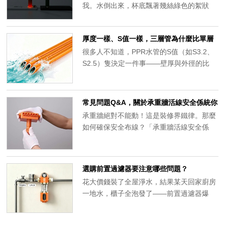
我。水倒出來，杯底飄著幾絲綠色的絮狀
物，像泡開的茶葉末。我問：“你這水是山
泉水？”他苦笑：“自來水。最近天熱，早上
厚度一樣、S值一樣，三層管為什麼比單層
接的第一盆水，有時都帶點綠。”其實，這
管更耐壓？
不是水質問題，而是家裏水管的遮光性不
很多人不知道，PPR水管的S值（如S3.2、
足，讓水管變成了“綠藻培養皿”。今天這篇
S2.5）隻決定一件事——壁厚與外徑的比
文章，隻講一件事：水管透光性，這個被
率。舉個例子：外徑25mm的S3.2熱水管，
99%的人忽視的“隱形殺手”，到底怎麼查、
壁厚必須達到3.5mm。無論單層還是三層，
怎麼防。
這個數字是一樣的。但S值相同，隻代表“尺
常見問題Q&A，關於承重牆活線安全係統你
寸規格”相同，不代表“實際承壓能力”相同。
想知道的都在這裏
承重牆絕對不能動！這是裝修界鐵律。那麼
真實耐壓水平，還受材料等級、製造工藝、
如何確保安全布線？「承重牆活線安全係
結構設計共同影響。
統」破局出現，既保護了牆體安全，又實現
活線工藝。
選購前置過濾器要注意哪些問題？
花大價錢裝了全屋淨水，結果某天回家廚房
一地水，櫃子全泡發了——前置過濾器爆
了。剛裝上前幾天水挺清，過了兩三個月，
花灑出水越來越"有氣無力"，洗澡像滴水穿