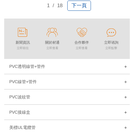
石——水壓莫名其妙降了。你倒是記得定期
1
/ 18
下一頁
去擰排汙閥衝洗，結果雜質紋絲不動，拆下
來用牙刷刷——刷完裝回去，接口滲水了。
你可能會想：前置過濾器到底是保護水路
的，還是給家裏埋雷的？今天不扯複雜參
數，直接拆開那些"看似省心實則埋雷"的前
新聞資訊
關於材通
合作夥伴
立即谘詢
置，看看爆管、漏水、水壓下降到底怎麼來
立即前往
立即查看
立即查看
立即點擊
的——以及什麼樣的前置，才能真正讓你裝
了就忘、用了無憂。
PVC透明線管+管件
PVC線管+管件
PVC波紋管
PVC接線盒
美標UL電纜管