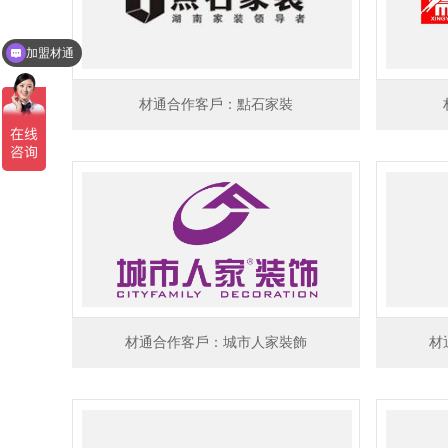
加盟材通
材通合作客戶：點石家裝
材通合作客戶：城市人家裝飾
材