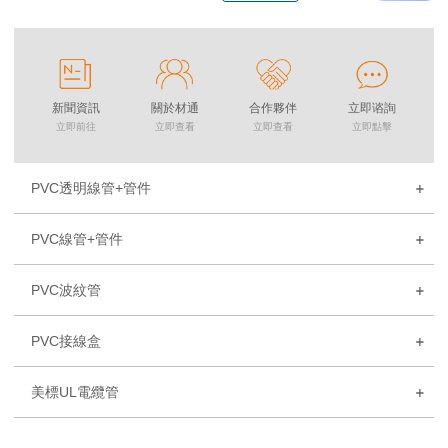
新聞資訊
關於材通
合作夥伴
立即谘詢
立即前往
立即查看
立即查看
立即點擊
PVC透明線管+管件
PVC線管+管件
PVC波紋管
PVC接線盒
美標UL電纜管