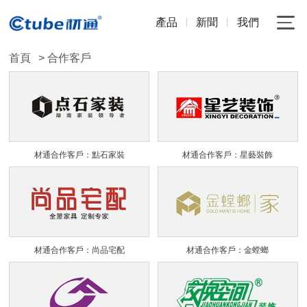
產品
新聞
我們
首頁
> 合作客戶
材通合作客戶：點石家裝
材通合作客戶：星藝裝飾
材通合作客戶：尚品宅配
材通合作客戶：金螳螂