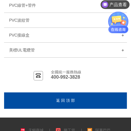
产品查看
PVC線管+管件
PVC波紋管
PVC接線盒
美標UL電纜管
全國統一服務熱線
400-992-3828
返 回 頂 部
天貓商城
|
樂工管
|
阿裏巴巴