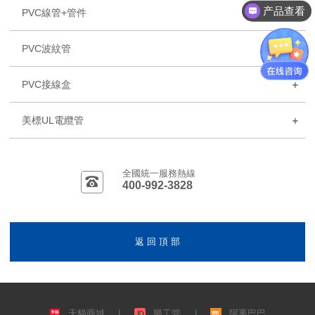
产品查看
PVC線管+管件
PVC波紋管
PVC接線盒
美標UL電纜管
全國統一服務熱線
400-992-3828
返 回 頂 部
天貓商城
|
樂工管
|
阿裏巴巴