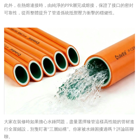
此外，在熱熔連接時，由純淨的PPR層完成熔接，保證了接口的密封
可靠性，從而整體提升了管道係統抵禦壓力衝擊的穩健性。
大家在裝修時如果擔心水錘問題，盡量選擇臻管這樣高性能的管材進
行全屋鋪設，別隻盯著“三層結構”。你家被水錘困擾過嗎？評論區聊
聊。