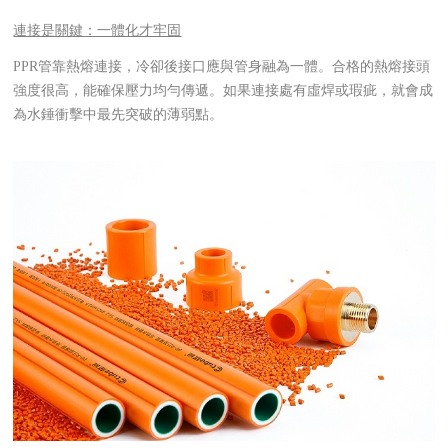
連接是關鍵：一體化才牢固
PPR管靠熱熔連接，冷卻後接口應與管身融為一體。合格的熱熔接頭
強度很高，能確保壓力均勻傳遞。如果連接處有虛焊或瑕疵，就會成
為水錘衝擊中最先突破的薄弱點。