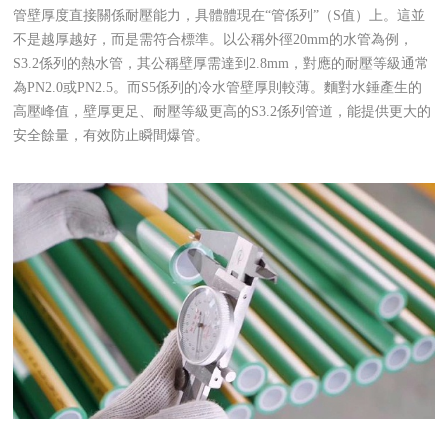
管壁厚度直接關係耐壓能力，具體體現在“管係列”（S值）上。這並
不是越厚越好，而是需符合標準。以公稱外徑20mm的水管為例，
S3.2係列的熱水管，其公稱壁厚需達到2.8mm，對應的耐壓等級通常
為PN2.0或PN2.5。而S5係列的冷水管壁厚則較薄。麵對水錘產生的
高壓峰值，壁厚更足、耐壓等級更高的S3.2係列管道，能提供更大的
安全餘量，有效防止瞬間爆管。