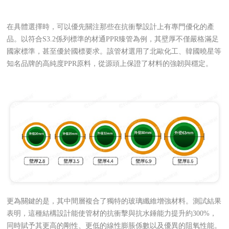
在具體選擇時，可以優先關注那些在抗衝擊設計上有專門優化的產
品。以符合S3.2係列標準的材通PPR臻管為例，其壁厚不僅嚴格滿足
國家標準，甚至優於國標要求。該管材選用了北歐化工、韓國曉星等
知名品牌的高純度PPR原料，從源頭上保證了材料的強韌與穩定。
更為關鍵的是，其中間層複合了獨特的玻璃纖維增強材料。測試結果
表明，這種結構設計能使管材的抗衝擊與抗水錘能力提升約300%，
同時賦予其更高的剛性、更低的線性膨脹係數以及優異的阻氧性能。