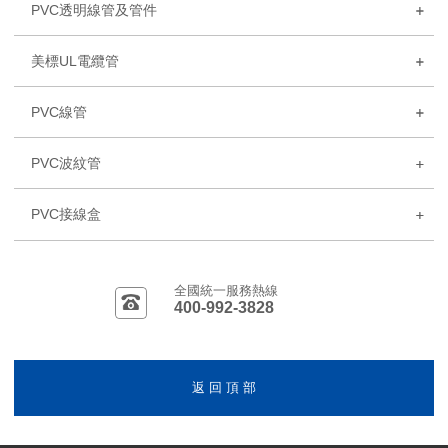
PVC透明線管及管件
美標UL電纜管
PVC線管
PVC波紋管
PVC接線盒
全國統一服務熱線
400-992-3828
返 回 頂 部