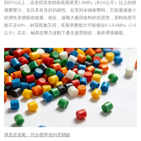
到95%以上，這使得其管材能長期承受1.6MPa（約16公斤）以上的靜
液壓壓力，並且具有良好的韌性。在受到水錘衝擊時，它能通過微小
的彈性形變吸收能量。相反，摻雜大量回收料的劣質管，原料純度可
能不足60%，材質既脆又弱，長期承壓能力可能僅在0.5-0.6MPa（5-6
公斤）左右，極易在壓力波動下產生疲勞裂紋，最終導致爆裂。
厚度是底氣：符合標準係列是關鍵