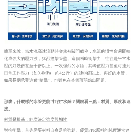
簡單來說，當水流高速流動時突然被閥門截停，水流的慣性會瞬間轉
化成強大的壓力波，猛烈撞擊管壁。這個瞬時衝擊力，往往是平常水
壓的好幾倍甚至十倍以上。一次強烈的水錘，其峰值壓力甚至可達到
日常工作壓力（如0.4MPa，約4公斤）的2到4倍以上。再好的水管，
如果長期承受這種“暗擊”，也難免在某個薄弱點出問題。
那麼，什麼樣的水管更能“扛住”水錘？關鍵看三點：材質、厚度和連
接。
材質是根基：純度決定強度與韌性
對抗衝擊，首先需要材料自身足夠強韌。優質PPR原料的純度通常達