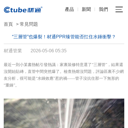
產品
新聞
我們
首頁
> 常見問題
“三層管”也爆裂！材通PPR臻管能否扛住水錘衝擊？
材通管業
2026-05-06 05:35
最近一則小某書熱帖引發熱議：家裏裝修特意選了“三層管”，結果還
沒開始貼磚，直管中間突然爆了。檢查熱熔沒問題，評論區裏不少網
友分析，很可能是“水錘效應”惹的禍——管子沒抗住那一下無形的
“重錘”。