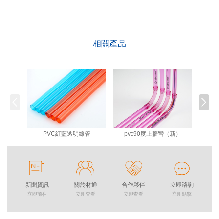
相關產品
PVC紅藍透明線管
pvc90度上牆彎（新）
新聞資訊
關於材通
合作夥伴
立即谘詢
立即前往
立即查看
立即查看
立即點擊