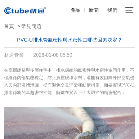
產品
新聞
我們
首頁
> 常見問題
PVC-U排水管氣密性與水密性由哪些因素決定？
材通管業
2026-01-08 05:50
在高層建築與多層住宅中，排水係統的氣密性與水密性協同作用，不
僅維係內部氣壓穩定、防止負壓破壞水封，還能有效阻隔外部空氣侵
入與內部液體泄漏，從而避免交叉汙染和結構損傷。而要實現PVC-U
排水係統的卓越密封性能，關鍵在於以下四大環節的精密配合：