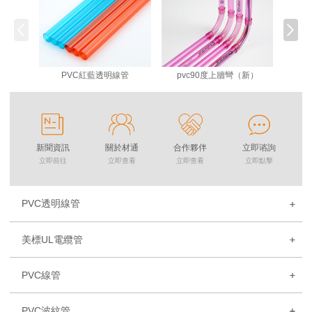
PVC紅藍透明線管
pvc90度上牆彎（新）
新聞資訊
關於材通
合作夥伴
立即谘詢
立即前往
立即查看
立即查看
立即點擊
PVC透明線管
美標UL電纜管
PVC線管
PVC波紋管