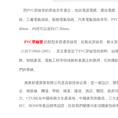
而PVC穿線管的用途非常廣泛，包括電源電纜、通信電纜
統、工廠電氣係統、船舶電氣係統、汽車電氣係統等等。PVC穿
40mm，內徑可以達到17-30mm。
PVC穿線管
的類型有普通穿線管、抗氧化穿線管、耐火穿
（GB/T19666-2005），其主要規定了PVC穿線管的
飾、智能家居、電氣工程等領域都有著廣泛的應用，它的優
們的青睞。
廣東材通實業有限公司是高新技術企業，是一家設計、開
企、精裝修、機場、學校、橋梁、隧道、酒店、醫院、政府項
力。CTUBE在中國有兩大生產基地，中國東莞和樂昌，三大倉儲中心，
IEC、ROSH等產品標準認證，目前我們榮獲50多項國家技