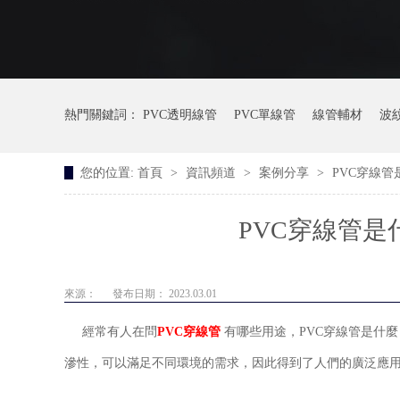
熱門關鍵詞：
PVC透明線管
PVC單線管
線管輔材
波
您的位置:
首頁
>
資訊頻道
>
案例分享
>
PVC穿線
PVC穿線管是
來源：
發布日期： 2023.03.01
經常有人在問
PVC穿線管
有哪些用途，PVC穿線管是什
滲性，可以滿足不同環境的需求，因此得到了人們的廣泛應