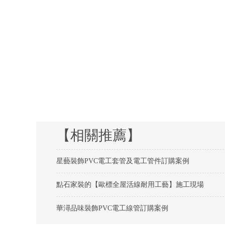
【相關推薦】
星藝裝飾PVC電工套管及電工管件訂購案例
點石家裝的【歐標全屋活線耐用工藝】施工現場
華潯品味裝飾PVC電工線管訂購案例