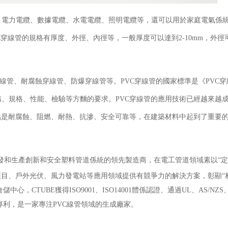
、電力電纜、數據電纜、水電電纜、照明電纜等，還可以用於家庭電氣係
線管的規格有厚度、外徑、內徑等，一般厚度可以達到2-10mm，外徑可
線管、耐腐蝕穿線管、防爆穿線管等。PVC穿線管的國家標準是《PVC
材料、結構、規格、性能、檢驗等方麵的要求。PVC穿線管的應用技術已經越來越
點是耐腐蝕、阻燃、耐熱、抗滲、安全可靠等，在建築材料中起到了重要
發和生產創新和安全塑料管道係統的領先製造商，在電工管道領域素以“定
目、戶外光伏、風力發電站等應用領域提供有競爭力的解決方案，彰顯“
CTUBE獲得ISO9001、ISO14001體係認證、通過UL、AS/NZS、
術專利，是一家專注PVC線管領域的生成廠家。