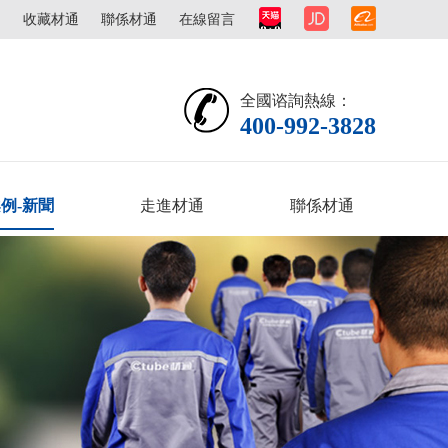
圖
收藏材通
聯係材通
在線留言
全國谘詢熱線：
400-992-3828
例-新聞
走進材通
聯係材通