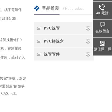
產品推薦
/ Hot product
統、樓宇電氣係
400電話
以達到25-
PVC線管
在線留言
穿線管技術條件》
PVC接線盒
成熟，在建築裝
微信掃一掃
線管管件
的作用，受到了人
製家”著稱，為裝
材通製造”的競爭
CAS、CE、