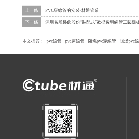
上一條
PVC穿線管的安裝-材通管業
下一條
深圳名雕裝飾股份“裝配式”歐標透明線管工藝樣
本文標簽：
pvc線管
pvc穿線管
阻燃pvc穿線管
阻燃pvc