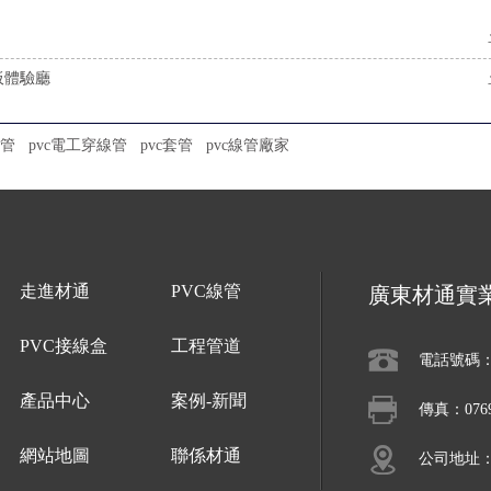
板體驗廳
線管
pvc電工穿線管
pvc套管
pvc線管廠家
走進材通
PVC線管
廣東材通實
PVC接線盒
工程管道
電話號碼：07
產品中心
案例-新聞
傳真：0769-
網站地圖
聯係材通
公司地址