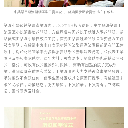
、
中共樂昌經濟開發區黨工委書記
經濟開發區管委會
袁主任致辭
樂園小學位於樂昌產業園內，2020年8月投入使用，主要解決樂昌工
業園區小孩讀書遠的問題，方便周邊村民的孩子就近入學的問題。捐
助儀式由樂園小學扶校長主持，首先由樂昌
經濟開發區管委會袁主任
發表講話，在致辭中袁主任表示材通管業樂昌產業園目前還在開工建
設中，對於材通管業率先參與捐資助學的善舉深表肯定，並代表工業
園區及學校表示感謝。百年大計，教育為本，捐資助學也是扶貧開發
的一部分，可以有效的推動鄉村振興，
幫助有困難的孩子完成學
業，是關係國家前途和希望，
工業園區將大力支持教育事業的發展，
承諾絕對不會讓任何一個學生因貧困或其它原因而輟學，寄望祖國未
來的花朵們，深懷感恩，努力學習，不負韶華，不負青春，立誌成
長，回報國家及社會。