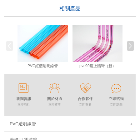
相關產品
PVC紅藍透明線管
pvc90度上牆彎（新）
新聞資訊
關於材通
合作夥伴
立即谘詢
立即前往
立即查看
立即查看
立即點擊
PVC透明線管
美標UL電纜管