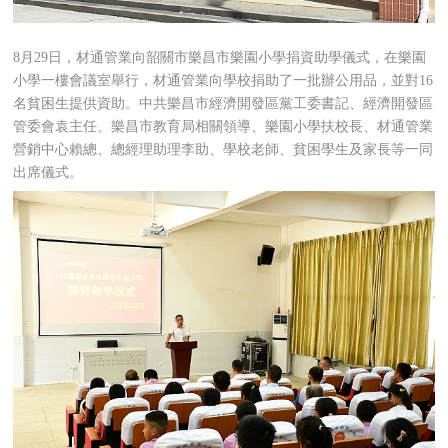
8月29日，材通管業向韶關市樂昌市樂園小學捐資助學儀式，在樂園
小學一樓會議室舉行，材通管業向學校捐助了一批辦公用品，並對16
名貧困生提供資助。中共樂昌市經濟開發區黨工委書記、經濟開發區
管委會袁主任、樂昌市教育局相關領導、樂園小學扶校長、材通管業
營銷中心賴總、總經理助理李助、學校老師、貧困學生及家長等一同
出席儀式。