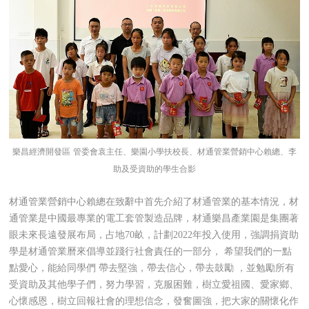
樂
昌經濟開發區
管委會袁主任、樂園小學扶校長、材通管業營銷中心賴總、李
助及受資助的學生合影
材通管業營銷中心賴總在致辭中首先介紹了材通管業的基本情況，材
通管業是中國最專業的電工套管製造品牌，材通樂昌產業園是集團著
眼未來長遠發展布局，占地
70畝，計劃2022年投入使用，強調捐資助
學是材通管業曆來倡導並踐行社會責任的一部分，
希望我們的一點
點愛心，能給同學們
帶去堅強，帶去信心，帶去鼓勵
，
並勉勵所有
受資助及其他學子們，努力學習，克服困難，樹立愛祖國、愛家鄉、
心懷感恩，樹立回報社會的理想信念，發奮圖強，把大家的關懷化作