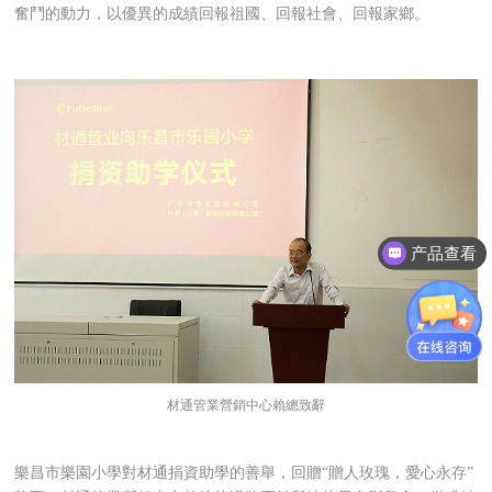
奮鬥的動力，以優異的成績回報祖國、回報社會、回報家鄉。
产品查看
材通管業營銷中心
賴總致辭
樂昌市樂園小學對材通捐資助學的善舉，回贈“贈人玫瑰，愛心永存”