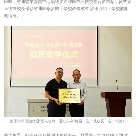
牌匾，材通管業營銷中心賴總接過
牌匾
並與扶校長合影留念，
儀式結
束後扶校長帶領材通團隊參觀了學校教學樓並
詳細
介紹了學校的相
關情況。
樂園小學回贈材通“贈人玫瑰，愛心永存”
牌匾（左：
扶校長，右：賴總
）
關注教育，關注孩子就是關注祖國未來。
材通將一如既往
投入到
捐