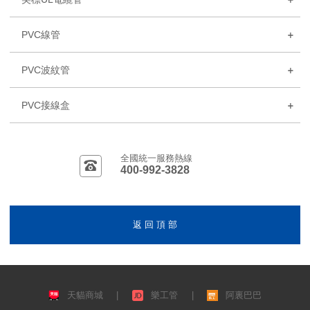
PVC線管
PVC波紋管
PVC接線盒
全國統一服務熱線
400-992-3828
返 回 頂 部
天貓商城
|
樂工管
|
阿裏巴巴