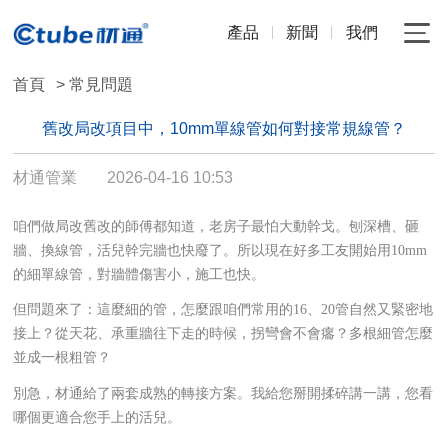
產品
新聞
我們
首頁
> 常見問題
舊改局改項目中，10mm單線管如何對接常規線管？
材通管業
2026-04-16 10:53
咱們做局改舊改的師傅都知道，老房子最怕大動幹戈。刨深槽、砸
牆、換線管，活兒幹完牆也快廢了。所以現在好多工友開始用10mm
的細單線管，對牆體傷害小，施工也快。
但問題來了：這麼細的管，怎麼跟咱們常用的16、20管自然又緊密地
接上？從天花、承重牆往下走的時候，拐彎會不會癟？多根細管怎麼
並成一根粗管？
別急，材通給了兩套成熟的轉接方案。我給您掰開揉碎講一講，您看
哪個更適合您手上的活兒。