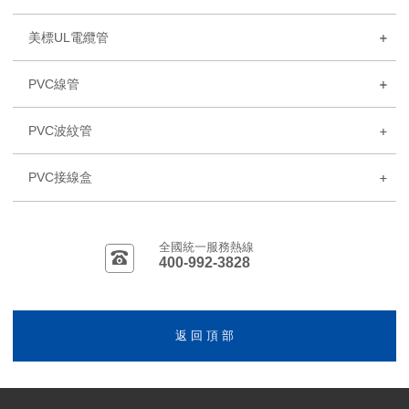
美標UL電纜管
PVC線管
PVC波紋管
PVC接線盒
全國統一服務熱線
400-992-3828
返 回 頂 部