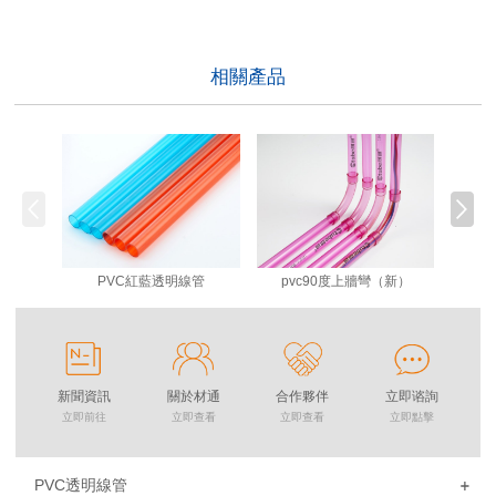
相關產品
PVC紅藍透明線管
pvc90度上牆彎（新）
新聞資訊
關於材通
合作夥伴
立即谘詢
立即前往
立即查看
立即查看
立即點擊
PVC透明線管