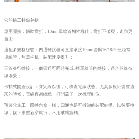
它的施工特點包括：
專用彈簧：輔助彎折，10mm單線管韌性極佳，彎折不破裂，走向更
自由；
適配多規格線管：四通轉接器可直接承接10mm管與16/18/20三種常
規線管，無需杯梳，裝配速度提升；
三管並行轉接：一個四通可同時完成3根單線管的轉接，適合並線布
線場景；
卡扣式開蓋設計：穿完線以後，可檢查電線狀態。尤其多根細管並過
來的時候，電線容易纏繞，打開蓋子一次梳理到位。
預製化施工：跟轉角盒一樣，四通也是可拆卸的裝配結構。以後要換
線，拔下來重新穿就行，不用破壞牆麵。