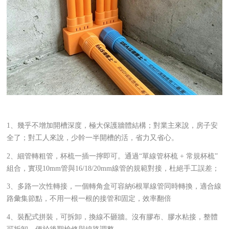
1、幾乎不增加開槽深度，極大保護牆體結構；對業主來說，房子安
全了；對工人來說，少幹一半開槽的活，省力又省心。
2、細管轉粗管，杯梳一插一擰即可。通過“單線管杯梳 + 常規杯梳”
組合，實現10mm管與16/18/20mm線管的規範對接，杜絕手工誤差；
3、多路一次性轉接，一個轉角盒可容納6根單線管同時轉換，適合線
路彙集節點，不用一根一根的接管和固定，效率翻倍
4、裝配式拼裝，可拆卸，換線不砸牆。沒有膠布、膠水粘接，整體