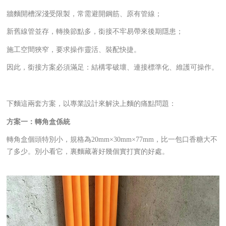
牆麵開槽深淺受限製，常需避開鋼筋、原有管線；
新舊線管並存，轉換節點多，銜接不牢易帶來後期隱患；
施工空間狹窄，要求操作靈活、裝配快捷。
因此，銜接方案必須滿足：結構零破壞、連接標準化、維護可操作。
下麵這兩套方案，以專業設計來解決上麵的痛點問題：
方案一：轉角盒係統
轉角盒個頭特別小，規格為20mm×30mm×77mm，比一包口香糖大不
了多少。別小看它，裏麵藏著好幾個實打實的好處。