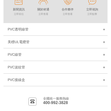
新聞資訊
關於材通
合作夥伴
立即谘詢
立即前往
立即查看
立即查看
立即點擊
PVC透明線管
美標UL電纜管
PVC線管
PVC波紋管
PVC接線盒
全國統一服務熱線
400-992-3828