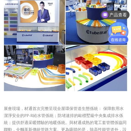
产品查看
材通管家
展會現場，材通首次完整呈現全屋環保管道生態係統： 保障飲用水
潔淨安全的PP-R給水管係統；防堵速排的歐標墅級中央集成排水係
統；提供舒適采暖體驗的地暖係統。與材通成熟的電工套管體係協同
聯動，全麵革新傳統管路方案。更為吸睛的是，除高性能管道外，設