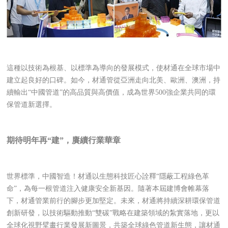
這種以技術為根基、以標準為導向的發展模式，使材通在全球市場中
建立起良好的口碑。如今，材通管從亞洲走向北美、歐洲、澳洲，持
續輸出“中國管道”的高品質與高價值，成為世界500強企業共同的環
保管道新選擇。
期待明年再“建”，賡續行業華章
世界標準，中國智造！材通以生態科技匠心詮釋“隱蔽工程綠色革
命”，為每一根管道注入健康安全新基因。隨著本屆建博會帷幕落
下，材通管業前行的腳步更加堅定。未來，材通將持續深耕環保管道
創新研發，以技術驅動推動“雙碳”戰略在建築領域的紮實落地，更以
全球化視野擘畫行業發展新圖景，共築全球綠色管道新生態，讓材通