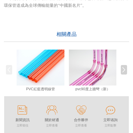
環保管道成為全球傳輸能量的“中國新名片”。
相關產品
PVC紅藍透明線管
pvc90度上牆彎（新）
新聞資訊
關於材通
合作夥伴
立即谘詢
立即前往
立即查看
立即查看
立即點擊