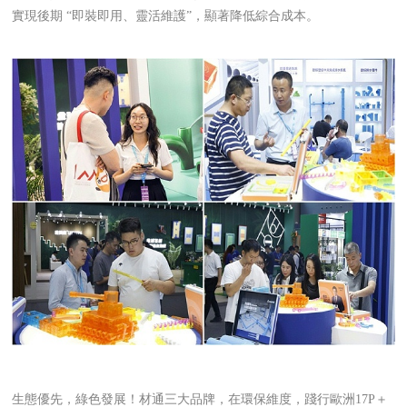
實現後期 “即裝即用、靈活維護”，顯著降低綜合成本。
生態優先，綠色發展！材通三大品牌，在環保維度，踐行歐洲17P＋