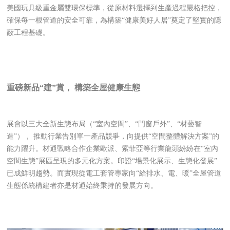
美國玩具級重金屬雙環保標準，從原材料選擇到生產過程嚴格把控，
確保每一根管道的安全可靠，為構築“健康美好人居”奠定了堅實的隱
蔽工程基礎。
重磅新品“建”賞，
構築全屋健康生態
展會以三大全新生態布局（“室內空間”、“門窗戶外”、“材藝智
造”）， 推動行業告別單一產品競爭，向提供“空間整體解決方案”的
能力躍升。材通戰略合作企業歐派、索菲亞等行業龍頭紛紛在“室內
空間生態”展區呈現的多元化方案。印證“場景化展示、生態化發展”
已成鮮明趨勢。而實現從電工套管專家向“給排水、電、暖”全屋管道
生態係統構建者亦是材通始終秉持的發展方向。