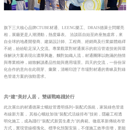
旗下三大核心品牌CTUBE材通、LEENG樂工、DRAIS德萊士閃耀亮
相，展廳更是人潮湧動，熱度爆表。 洽談區自始至終座無虛席，來
自全球的地產開發商、建築設計師、工程商、經銷商及行業媒體絡繹
不絕，紛紛駐足深入交流。專業觀眾對材通展示的前沿管道技術與環
保解決方案表現出濃厚興趣。麵對如織人流，材通團隊以飽滿的熱情
與專業精神，細致解讀產品性能與應用場景。四天的交流，一份份深
化合作的意向在此萌芽、彙聚，清晰印證了市場對材通的青睞及對綠
色管道方案的強勁需求。
共“建”美好人居，
雙碳戰略踐於行
此次展出的材通德萊士螺紋管透明係列+裝配式係統，家裝綠色管道
布線新方案， 其核心螺紋加強“裝配式活線排布”技術，隱蔽工程透
明化施工，成為踐行“裝配式新質生產力”的典範。徹底革新傳統布管
方式，實現管線模塊化、標準化預製安裝，不僅施工效率倍增，更能