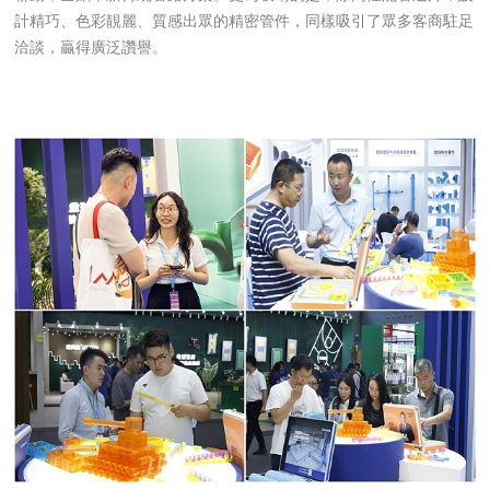
計精巧、色彩靚麗、質感出眾的精密管件，同樣吸引了眾多客商駐足
洽談，贏得廣泛讚譽。