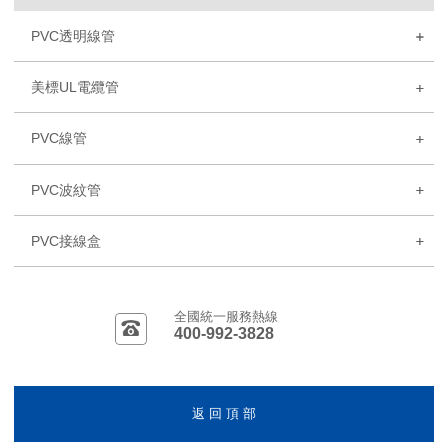
PVC透明線管
美標UL電纜管
PVC線管
PVC波紋管
PVC接線盒
全國統一服務熱線
400-992-3828
返 回 頂 部