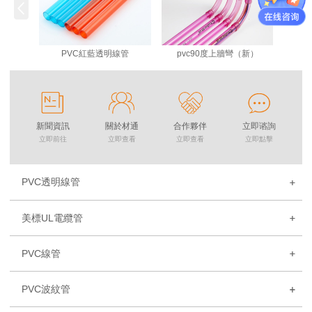
PVC紅藍透明線管
pvc90度上牆彎（新）
新聞資訊
關於材通
合作夥伴
立即谘詢
立即前往
立即查看
立即查看
立即點擊
PVC透明線管
美標UL電纜管
PVC線管
PVC波紋管