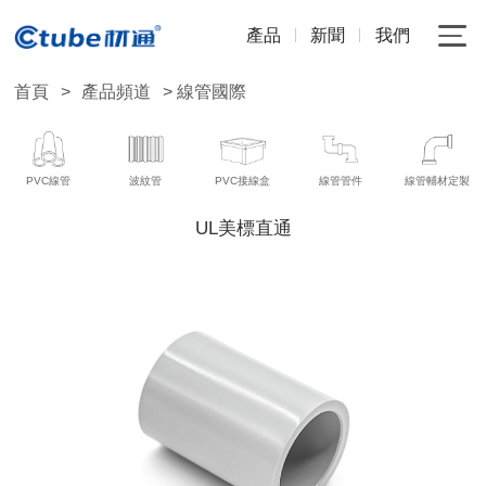
產品
新聞
我們
首頁
>
產品頻道
> 線管國際
PVC線管
波紋管
PVC接線盒
線管管件
線管輔材定製
UL美標直通