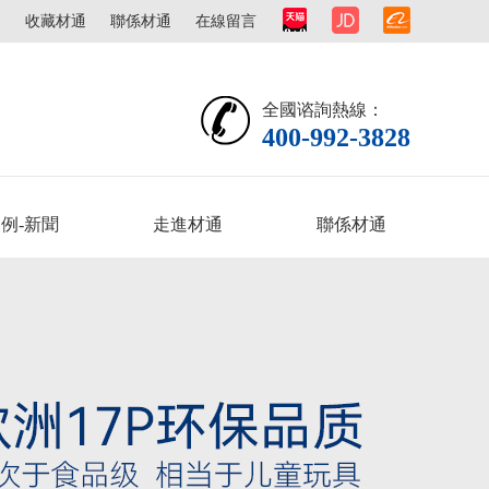
圖
收藏材通
聯係材通
在線留言
全國谘詢熱線：
400-992-3828
例-新聞
走進材通
聯係材通