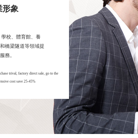
業形象
 學校、體育館、養
和橋梁隧道等領域提
服務。
se trival, factory direct sale, go to the
hensive cost save 25-45%