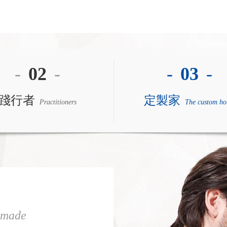
-
02
-
-
03
-
踐行者
定製家
Practitioners
The custom ho
-made