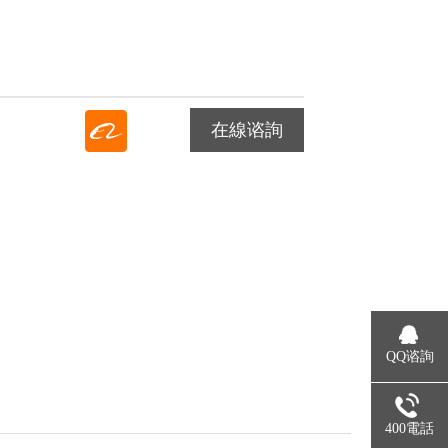
在線谘詢
QQ谘詢
400電話