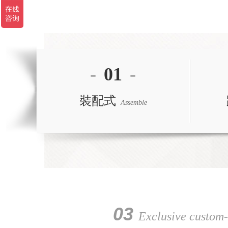
-
01
-
裝配式
Assemble
03
Exclusive custom