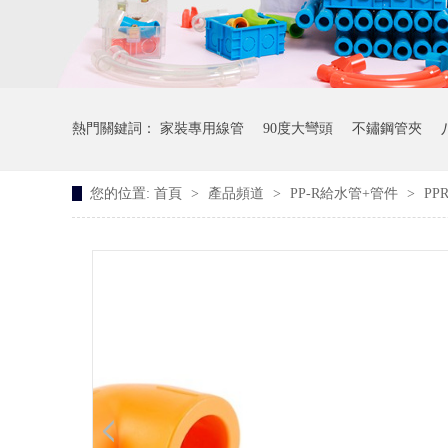
熱門關鍵詞：
家裝專用線管
90度大彎頭
不鏽鋼管夾
您的位置:
首頁
>
產品頻道
>
PP-R給水管+管件
>
P