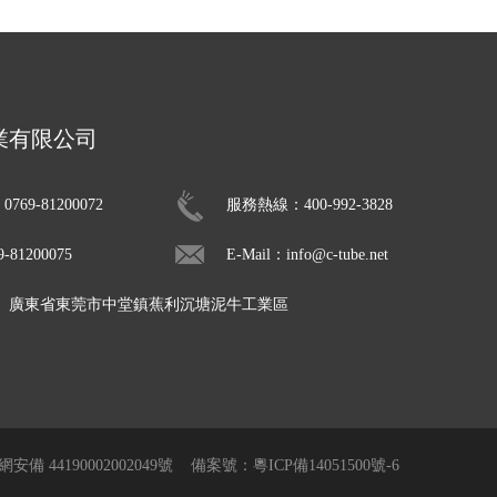
業有限公司
69-81200072
服務熱線：400-992-3828
81200075
E-Mail：info@c-tube.net
： 廣東省東莞市中堂鎮蕉利沉塘泥牛工業區
安備 44190002002049號
備案號：粵ICP備14051500號-6