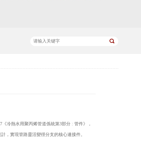
-2017《冷熱水用聚丙烯管道係統第3部分 : 管件》，
設計，實現管路靈活變徑分支的核心連接件。