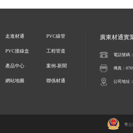
走進材通
PVC線管
廣東材通實
PVC接線盒
工程管道
電話號碼：07
產品中心
案例-新聞
傳真：0769-
網站地圖
聯係材通
公司地址
粵公網