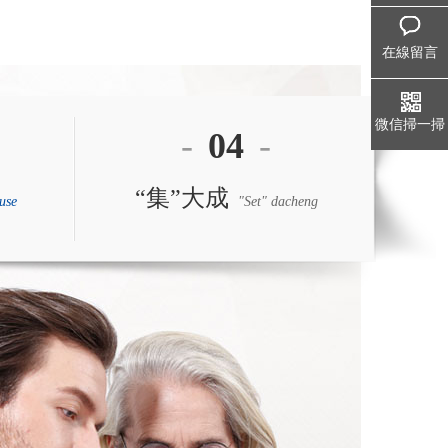
在線留言
微信掃一掃
-
04
-
“集”大成
use
"Set" dacheng