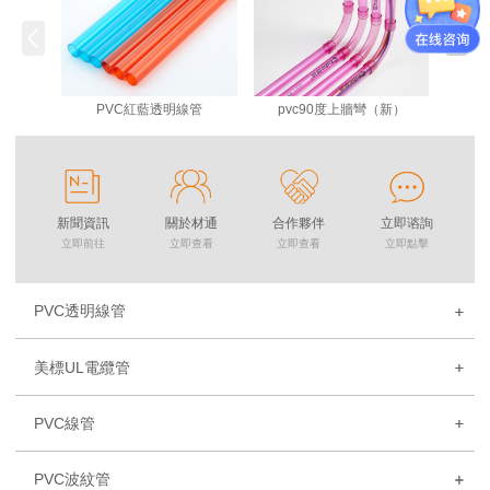
PVC紅藍透明線管
pvc90度上牆彎（新）
新聞資訊
關於材通
合作夥伴
立即谘詢
立即前往
立即查看
立即查看
立即點擊
PVC透明線管
美標UL電纜管
PVC線管
PVC波紋管