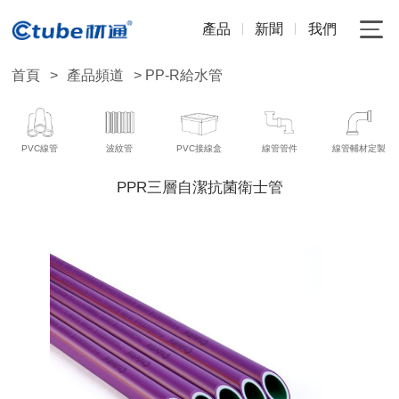
產品
新聞
我們
首頁
>
產品頻道
> PP-R給水管
PVC線管
波紋管
PVC接線盒
線管管件
線管輔材定製
PPR三層自潔抗菌衛士管