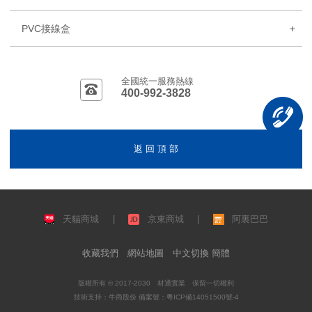
PVC接線盒
全國統一服務熱線
400-992-3828
返 回 頂 部
天貓商城
|
京東商城
|
阿裏巴巴
收藏我們
網站地圖
中文切換 簡體
版權所有 © 2017-2030 材通實業 保留一切權利
技術支持：
牛商股份
備案號：
粵ICP備14051500號-4