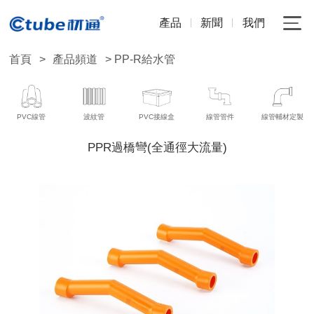
產品
新聞
我們
首頁
>
產品頻道
> PP-R給水管
PVC線管
波紋管
PVC接線盒
線管管件
線管輔材定製
PPR過橋彎(全通徑大流量)