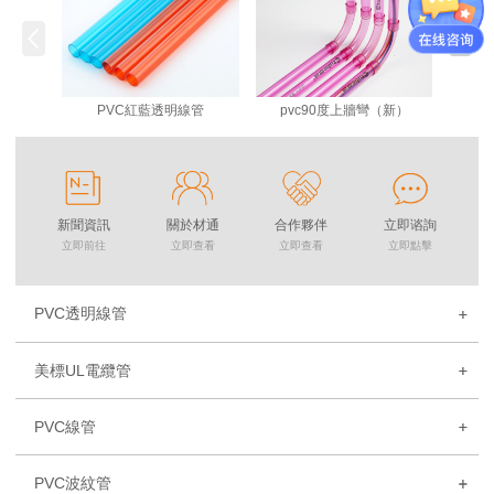
PVC紅藍透明線管
pvc90度上牆彎（新）
新聞資訊
關於材通
合作夥伴
立即谘詢
立即前往
立即查看
立即查看
立即點擊
PVC透明線管
美標UL電纜管
PVC線管
PVC波紋管