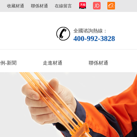
圖
收藏材通
聯係材通
在線留言
全國谘詢熱線：
400-992-3828
例-新聞
走進材通
聯係材通