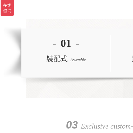
-
01
-
裝配式
Assemble
03
Exclusive custom