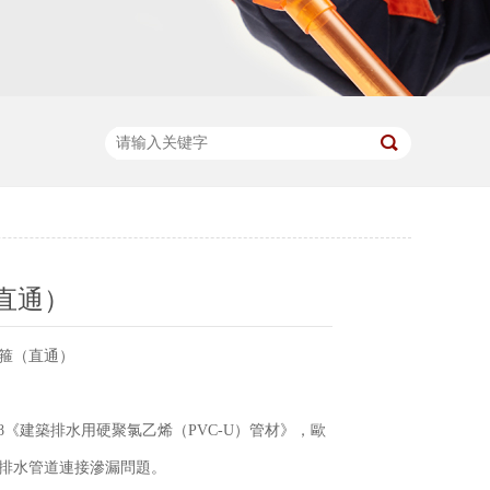
直通）
管箍（直通）
-2018《建築排水用硬聚氯乙烯（PVC-U）管材》，歐
絕排水管道連接滲漏問題。