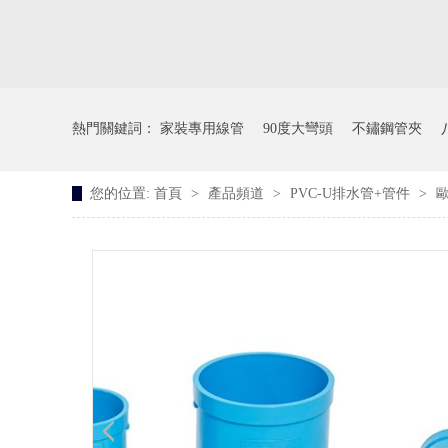
熱門關鍵詞：
家裝專用線管
90度大彎頭
不鏽鋼管夾
您的位置:
首頁
>
產品頻道
>
PVC-U排水管+管件
>