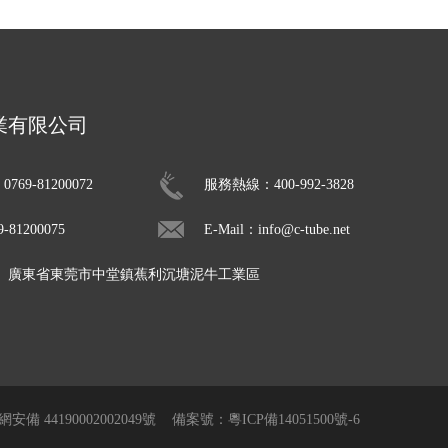
業有限公司
69-81200072
服務熱線：400-992-3828
81200075
E-Mail：info@c-tube.net
： 廣東省東莞市中堂鎮蕉利沉塘泥牛工業區
安備 44190002002049號
備案號：粵ICP備14051500號-6