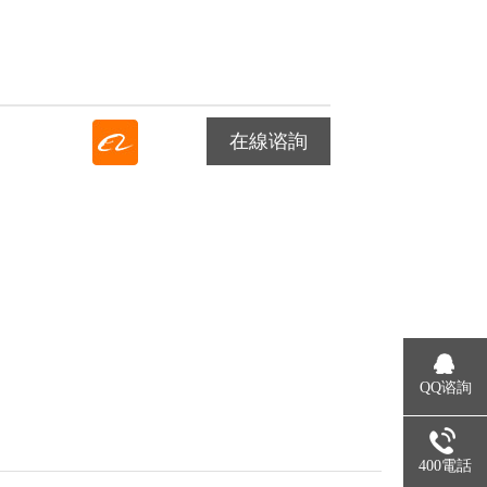
在線谘詢
QQ谘詢
400電話