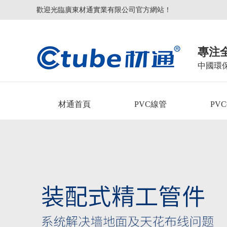
歡迎光臨廣東材通實業有限公司官方網站！
專注
中國環
材通首頁
PVC線管
PV