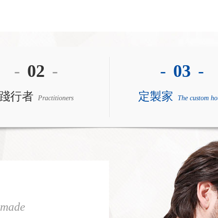
-
02
-
-
03
-
踐行者
定製家
Practitioners
The custom ho
-made