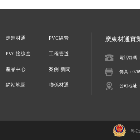
走進材通
PVC線管
廣東材通實
PVC接線盒
工程管道
電話號碼：07
產品中心
案例-新聞
傳真：0769-
網站地圖
聯係材通
公司地址
粵公網