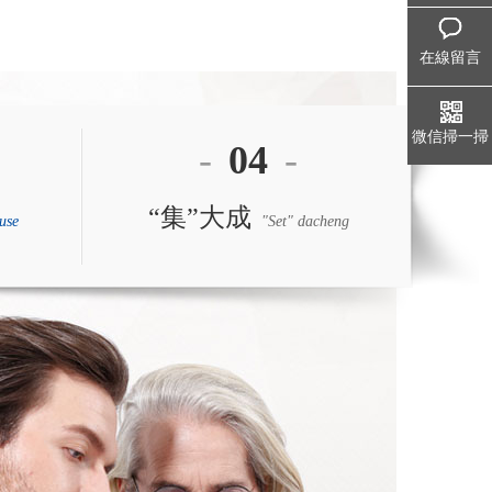
在線留言
微信掃一掃
-
04
-
“集”大成
use
"Set" dacheng