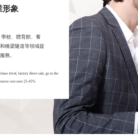
業形象
 學校、體育館、養
和橋梁隧道等領域提
服務。
se trival, factory direct sale, go to the
hensive cost save 25-45%