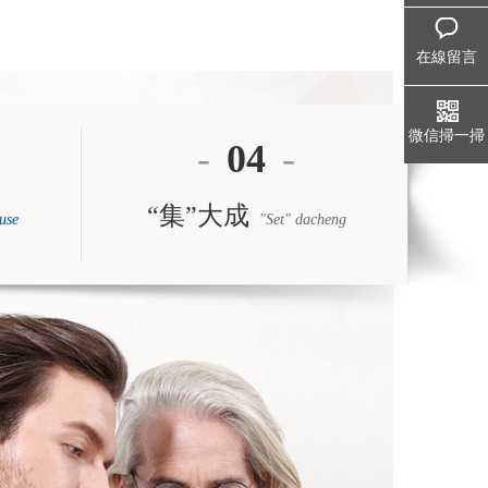
在線留言
微信掃一掃
-
04
-
“集”大成
use
"Set" dacheng