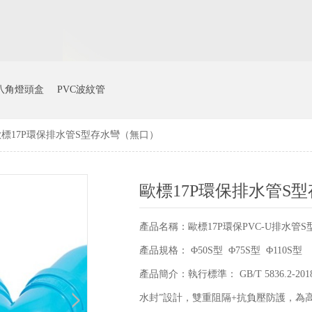
八角燈頭盒
PVC波紋管
歐標17P環保排水管S型存水彎（無口）
歐標17P環保排水管S
產品名稱：歐標17P環保PVC-U排水管
產品規格： Φ50S型 Φ75S型 Φ110S型
產品簡介：執行標準： GB/T 5836.2
水封”設計，雙重阻隔+抗負壓防護，為