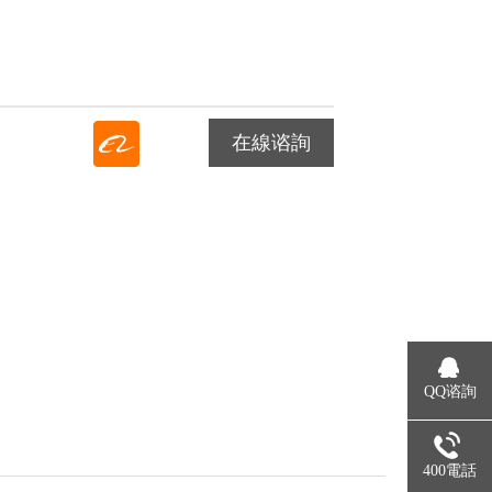
在線谘詢
QQ谘詢
400電話