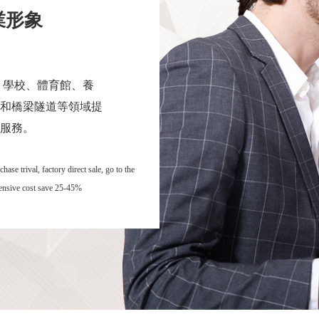
業形象
 學校、體育館、養
和橋梁隧道等領域提
服務。
se trival, factory direct sale, go to the
hensive cost save 25-45%