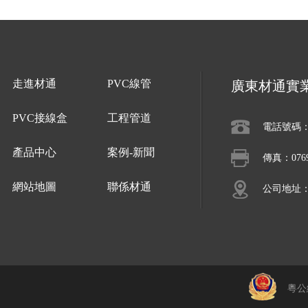
走進材通
PVC線管
廣東材通實
PVC接線盒
工程管道
電話號碼：07
產品中心
案例-新聞
傳真：0769-
網站地圖
聯係材通
公司地址
粵公網