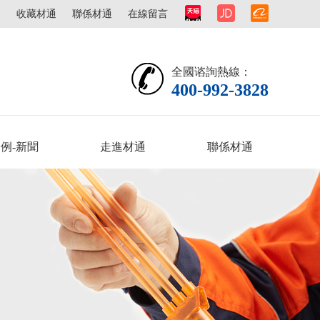
圖
收藏材通
聯係材通
在線留言
全國谘詢熱線：
400-992-3828
例-新聞
走進材通
聯係材通