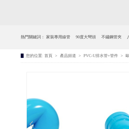
熱門關鍵詞：
家裝專用線管
90度大彎頭
不鏽鋼管夾
您的位置:
首頁
>
產品頻道
>
PVC-U排水管+管件
>