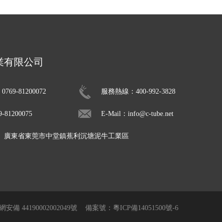
業有限公司
69-81200072
服務熱線：400-992-3828
81200075
E-Mail：info@c-tube.net
： 廣東省東莞市中堂鎮蕉利沉塘泥牛工業區
安備 44190002002049號
備案號：粵ICP備14051500號-6