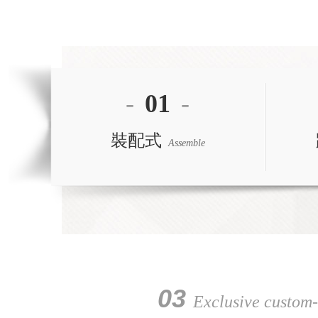
-
01
-
裝配式
Assemble
03
Exclusive custom