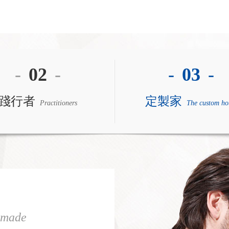
-
02
-
-
03
-
踐行者
定製家
Practitioners
The custom ho
-made