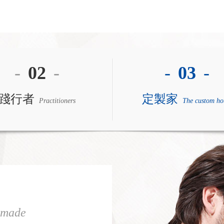
-
02
-
-
03
-
踐行者
定製家
Practitioners
The custom ho
-made