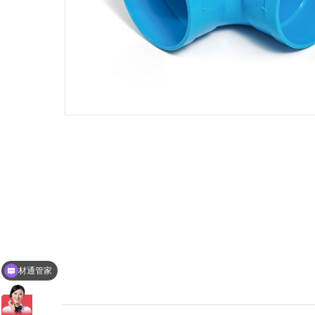
材通管家
加盟材通