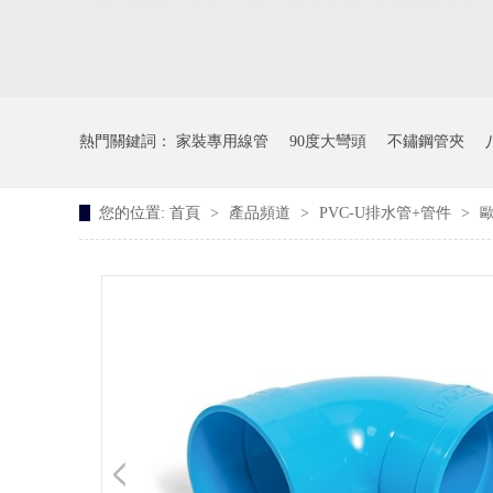
熱門關鍵詞：
家裝專用線管
90度大彎頭
不鏽鋼管夾
您的位置:
首頁
>
產品頻道
>
PVC-U排水管+管件
>
歐