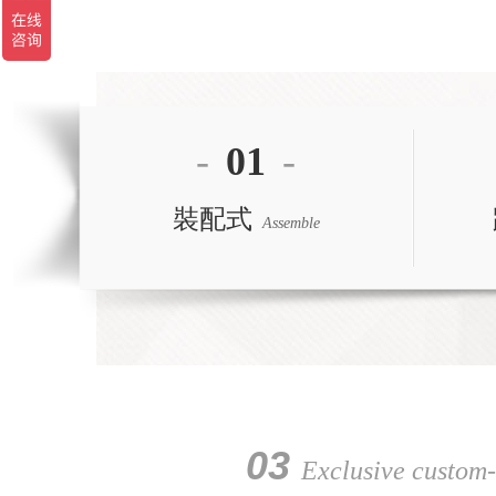
-
01
-
裝配式
Assemble
03
Exclusive custom