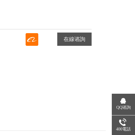
在線谘詢
QQ谘詢
400電話