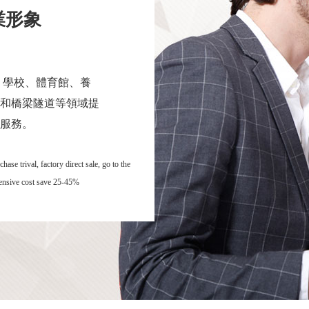
業形象
 學校、體育館、養
和橋梁隧道等領域提
服務。
se trival, factory direct sale, go to the
hensive cost save 25-45%