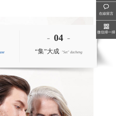
在線留言
微信掃一掃
-
04
-
“集”大成
use
"Set" dacheng