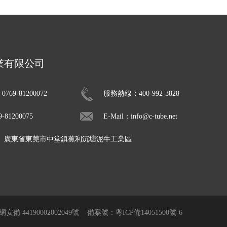
業有限公司
69-81200072
服務熱線：400-992-3828
81200075
E-Mail：info@c-tube.net
： 廣東省東莞市中堂鎮蕉利沉塘泥牛工業區
安備 44190002002049號
備案號：粵ICP備14051500號-6