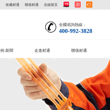
圖
收藏材通
聯係材通
在線留言
全國谘詢熱線：
400-992-3828
例-新聞
走進材通
聯係材通