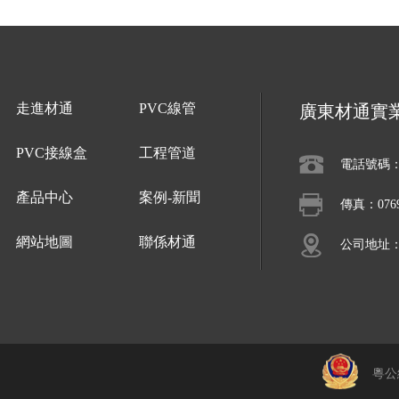
走進材通
PVC線管
廣東材通實
PVC接線盒
工程管道
電話號碼：07
產品中心
案例-新聞
傳真：0769-
網站地圖
聯係材通
公司地址
粵公網