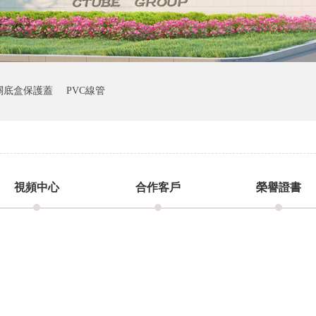
關底盒保護蓋
PVC線管
視頻中心
合作客戶
榮譽證書