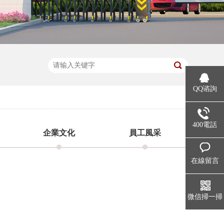
QQ谘詢
400電話
企業文化
員工風采
在線留言
微信掃一掃