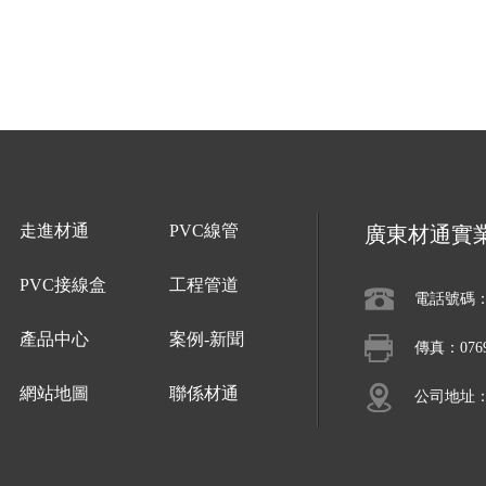
走進材通
PVC線管
廣東材通實
PVC接線盒
工程管道
電話號碼：07
產品中心
案例-新聞
傳真：0769-
網站地圖
聯係材通
公司地址