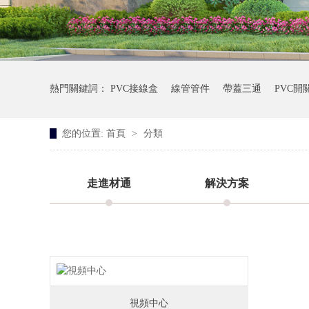
熱門關鍵詞：
PVC接線盒
線管管件
帶蓋三通
PVC開
您的位置:
首頁
>
分類
走進材通
解決方案
聯係材通
關於我們
視頻中心