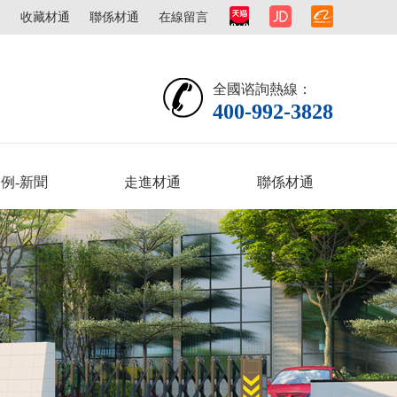
圖
收藏材通
聯係材通
在線留言
全國谘詢熱線：
400-992-3828
例-新聞
走進材通
聯係材通